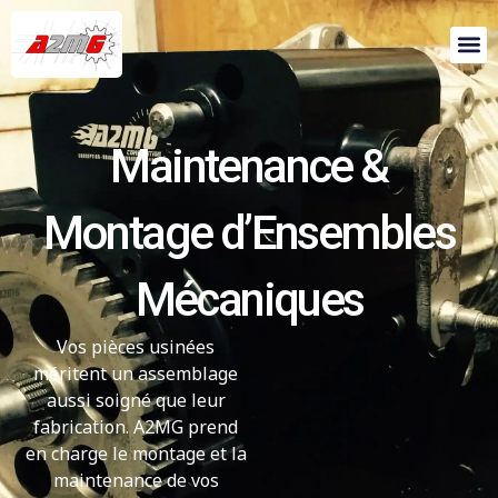
Maintenance &
Montage d’Ensembles
Mécaniques
Vos pièces usinées
méritent un assemblage
aussi soigné que leur
fabrication. A2MG prend
en charge le montage et la
maintenance de vos